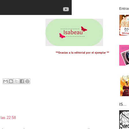
Entra
**Gracias a la editorial por el ejemplar **
IS...
 las 22:58