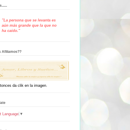
.....
"La persona que se levanta es
aún más grande que la que no
ha caído."
 Afiliamos??
ntonces da clik en la imagen.
late
t Language
▼