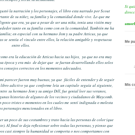
Si qui
stó la narración y los personajes, el libro esta narrado por Scout
direcc
rtante de su niñez, su familia y la comunidad donde vive.
Lo que me
ligente que era, ya que a pesar de ser una niña, tenia una visión muy
amorl
lrededor tanto en su familia como con en la comunidad. También me ha
familia; en especial con su hermano Jem y su padre Atticus, ya que
s se sentía el vinculo entre ellos, la relación amigable y respetuosa
Me pu
entre ellos.
como era la educación de Atticus hacia sus hijos, ya que no era muy
 esa época y era más de dejar que se fueran desarrollando ellos solos
os consejos correctos en los momentos adecuados.
 mi parecer fueron muy buenas, ya que fáciles de entender y de seguir
Mis c
 libro adictivo ya que conforme leía un capitulo seguía al siguiente,
ntre su hermano Jem y su amigo Dill, fue genial leer sus veranos,
lgunas historias de algunos de los vecinos y ciudadanos de Maycomb.
 poco tristes o momentos en los cuales me sentí indignada o molesta
s personajes mencionados en el libro.
eer un poco de sus costumbres y trato hacia las personas de color (que
). Al final te deja reflexionar sobre todas las personas, y pienso que
pos casi siempre la humanidad se comporta o nos comportamos con