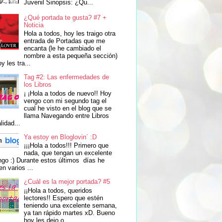
Juvenil Sinopsis: ¿Qu...
¿Qué portada te gusta? #7 +
Noticia
Hola a todos, hoy les traigo otra
entrada de Portadas que me
encanta (le he cambiado el
nombre a esta pequeña sección)
y les tra...
Tag #2: Las enfermedades de
los Libros
¡ ¡Hola a todos de nuevo!! Hoy
vengo con mi segundo tag el
cual he visto en el blog que se
llama Navegando entre Libros
lidad...
Ya estoy en Bloglovin´ :D
¡¡¡Hola a todos!!! Primero que
nada, que tengan un excelente
go :) Durante estos últimos días he
en varios ...
¿Cuál es la mejor portada? #5
¡¡Hola a todos, queridos
lectores!! Espero que estén
teniendo una excelente semana,
ya tan rápido martes xD. Bueno
hoy les dejo o...