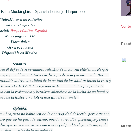
ítulo:
Matar a un Ruiseñor
Autora:
Harper Lee
Ver to
orial:
HarperCollins Español
No de páginas:
336
Libro único
Reseñ
Género:
Ficción
Disponible en México
.
Sinopsis:
ras él defiende el verdadero ruiseñor de la novela clásica de Harper
una niña blanca. A través de los ojos de Jem y Scout Finch, Harper
ntable la irracionalidad de la actitud de los adultos hacia la raza y
en la década de 1930. La conciencia de una ciudad impregnada de
nta con la resistencia y heroísmo silencioso de la lucha de un hombre
peso de la historia no tolera más allá de su límite.
Opinión:
 libro, pero no había tenido la oportunidad de leerlo, pero este año
 libro que me ha gustado mucho, por; la narración, personajes y temas
ibro que marca mucho la conciencia y al final te deja reflexionando
Mi cor
os tiempos y los de la actualidad.