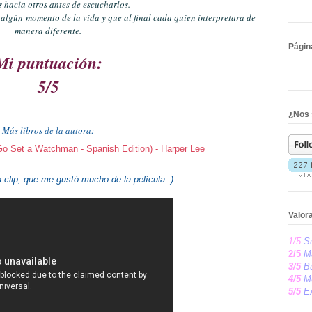
s hacia otros antes de escucharlos.
algún momento de la vida y que al final cada quien interpretara de
manera diferente.
Págin
Mi puntuación:
5/5
¿Nos
Más libros de la autora:
 clip, que me gustó mucho de la película :).
Valora
1/5
S
2/5
Ma
3/5
B
4/5
Mu
5/5
Ex