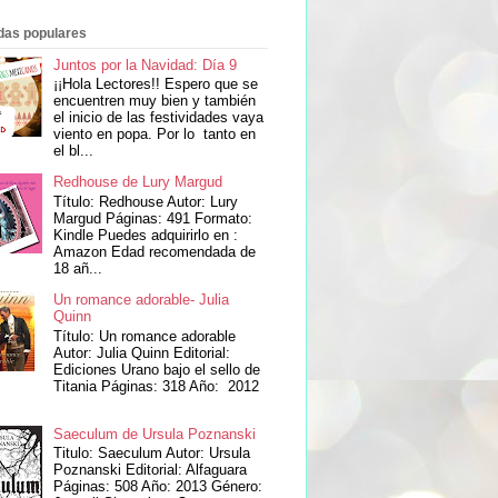
das populares
Juntos por la Navidad: Día 9
¡¡Hola Lectores!! Espero que se
encuentren muy bien y también
el inicio de las festividades vaya
viento en popa. Por lo tanto en
el bl...
Redhouse de Lury Margud
Título: Redhouse Autor: Lury
Margud Páginas: 491 Formato:
Kindle Puedes adquirirlo en :
Amazon Edad recomendada de
18 añ...
Un romance adorable- Julia
Quinn
Título: Un romance adorable
Autor: Julia Quinn Editorial:
Ediciones Urano bajo el sello de
Titania Páginas: 318 Año: 2012
Saeculum de Ursula Poznanski
Titulo: Saeculum Autor: Ursula
Poznanski Editorial: Alfaguara
Páginas: 508 Año: 2013 Género: